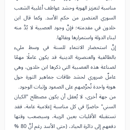
مناسبة لتعزيز الهوية وحشد عواطف أغلبية الشعب
السوري المتضرر من حكم الأسد. وكما قال ابن
خلدون في مقدمته؛ فإنَّ وجود العصبية لا بُدَّ منه
لبناء الدولة واستمرارها وبقائها.
إنَّ استحضار الانتماء للسنة في وسط مليء
بالطائفية والعنصرية الدينية قد يكون عاملًا مهمًا
لصناعة هذه العصبية التي ذكرها ابن خلدون، وهي
عاملٌ ضروري لحشد طاقات جماهير الثورة حول
هوية واحدة تُحرِّضهم على الصمود وإثبات الوجود.
من جهة أخرى، لا يُعقل أن يكون مصطلح "الكيان
السني" حاضرًا في كل مناسبة إعلامية عامة، فقد
تستقبله الأقليات بعين الريبة، وسيصعب وقتها
دفعهم إلى دائرة الحياد، (حتى الأسد رغم أنَّ 80 %