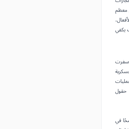
نجازات
ّ معظم
أفعال،
ت يكفي
رة، وأسفرت
 وعسكرية
يقرب من 300 قتيل للعدو، وعمليات
 حقول
حًا في