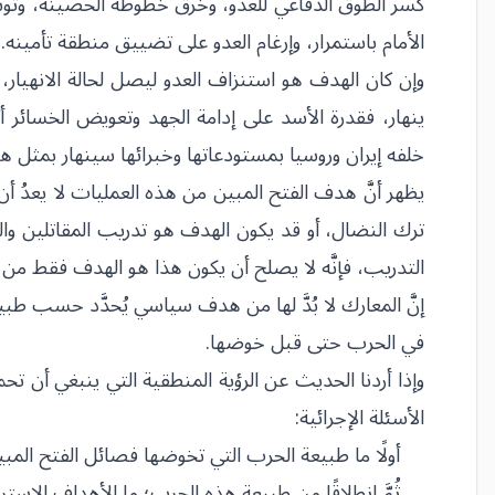
كسر الطوق الدفاعي للعدو، وخرق خطوطه الحصينة، وتوس
الأمام باستمرار، وإرغام العدو على تضييق منطقة تأمينه.
وإن كان الهدف هو استنزاف العدو ليصل لحالة الانهيار،
خلفه إيران وروسيا بمستودعاتها وخبرائها سينهار بمثل هذ
يظهر أنَّ هدف الفتح المبين من هذه العمليات لا يعدُ أ
ترك النضال، أو قد يكون الهدف هو تدريب المقاتلين والح
التدريب، فإنَّه لا يصلح أن يكون هذا هو الهدف فقط من 
إنَّ المعارك لا بُدَّ لها من هدف سياسي يُحدَّد حسب ط
في الحرب حتى قبل خوضها.
وإذا أردنا الحديث عن الرؤية المنطقية التي ينبغي أن تح
الأسئلة الإجرائية:
أولًا ما طبيعة الحرب التي تخوضها فصائل الفتح الم
ثُمَّ انطلاقًا من طبيعة هذه الحرب؛ ما الأهداف الاست