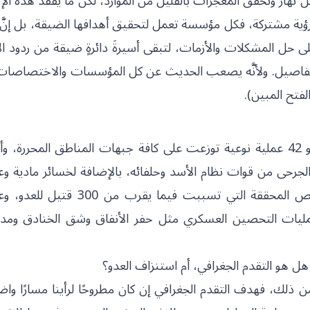
 نهار وتحقق المعجزات بالقليل من الموارد، لكن ما يُفقد هذه الإ
ورؤية مشتركة، فكل مؤسسة تعمل لتحقيق أهدافها الضيقة، بل إنَ
لى حل المشكلات والأزمات، لتبقى أسيرةَ دائرةٍ ضيقة من ردود ال
التفاصيل. ولأنَّه يصعب الحديث عن كل المؤسسات والاختصاصا
فتح المبين).
في سنة 2023 وحدها؛ شنت فصائل الفتح المبين نحو 42 عملية نوعية توزعت على كافة جبهات المناطق المحر
ئر تقرب من 400 قتيل ومئات الجرحى من قوات نظام الأسد وحلفائه، بالإضافة لخسائر مادية
في النقاط والمواقع المستهدفة، هذا غير عمليات القنص المحققة التي تسببت فيما 
عمليات التحصين العسكري مثل حفر الأنفاق وشق الخنادق ومد
ل هو التقدم الجغرافي، أم استنزاف العدو؟
 ذلك، فهدف التقدم الجغرافي إن كان مطروحًا لرأينا مسارًا واض