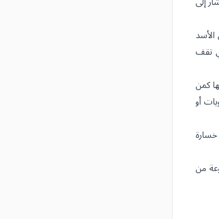
ار إلى
 الأسد
تل وبتجنيدٍ إجباري تقف
ها كمن
يات أو
 خسارة
وعة من