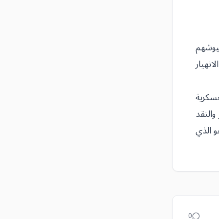
جيوشهم
انهيار
عسكرية
والنقد
و الذي
0