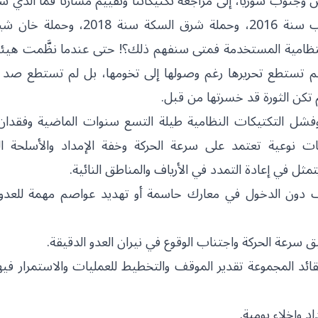
جنوب سوريا، إلى مراجعة تكتيكاتنا وتقييم مسارنا فما الذي س
لذلك؟! وإن لم يكن فشلنا في صد حملة استرداد حلب سنة 2016، وحملة شرق السك
لتكتيكات النظامية المستخدمة فمتى سنفهم ذلك؟! حتى عندما نظَّمت هيئ
ام في أوج قوتها حملة كبرى على حماة عام 2017 لم تستطع تحريرها رغم وصولها إلى تخومها، بل لم تستطع
كن الثورة قد خسرتها من قبل.
وفشل التكتيكات النظامية طيلة التسع سنوات الماضية وفقدان 
ات نوعية تعتمد على سرعة الحركة وخفة الإمداد والأسلحة ال
 في إعادة التمدد في الأرياف والمناطق النائية.
اف دون الدخول في معارك حاسمة أو تهديد عواصم مهمة للعدو،
سرعة الحركة واجتناب الوقوع في نيران العدو الدقيقة.
لقائد المجموعة تقدير الموقف والتخطيط للعمليات والاستمرار فيه
 وإخلاء يومية.