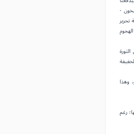
يدفعنا
ة سنة 2018، وحملة خان شيخون -
ة تحرير
 صد الهجوم
الثورة
خفيفة
 وهذا
ا؛ رغم