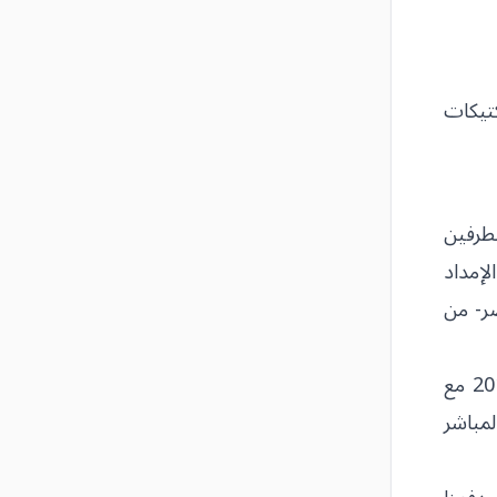
كتيكات
لطرفين
لإمداد
صر- من
وهذا تحديدًا ما ينبغي لفصائل الفتح المبين معرفته في إدلب، إنَّ استخدام أدوات الحرب النظامية كما حدث سنة 2015 مع
لمباشر