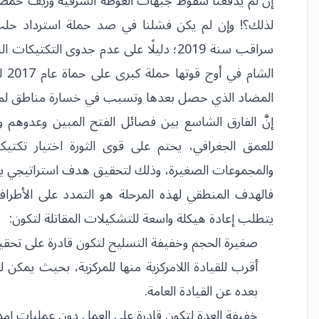
إن لم يدفعنا سقوط جبهات الغوطة الشرقية وريف حمص و
سراقب سنة 2019؛ دليلًا على عدم جدوى ا
الش
المضاد الذي حصل بعدها وتسبب في خسارة مناطق لم ت
إنَّ الفارق الشاسع بين فصائل الفتح المبين وعدوهم 
للعمق الجغرافي، يحتم على قوى الثورة اختيار تكتيك
والمجموعات الصغيرة، وذلك لتحقيق هدف استراتيجي يتمثل
فالهدف المنطقي لهذه المرحلة هو التمدد على الأطر
يتطلب إعادة هيكلة واسعة للتشكيلات المقاتلة لتكون:
صغيرة الحجم وخفيفة التسليح لتكون قادرة على تحقيق 
أقرب للقيادة اللامركزية منها للمركزية، بحيث يمكن 
بعده عن القيادة العامة.
خفيفة العدة لتكون قادرة على العمل دون عمليات إمداد