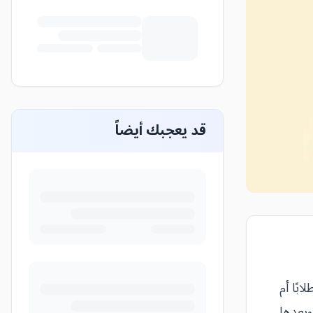
قد يعجبك أيضاً
بًا أم
وبعدها