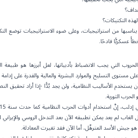
هداف؟
لهذه التكتيكات؟
ما يناسبها من استراتيجيات، وعلى ضوء الاستراتيجيات توضع الت
عسكريًّا فادحًا.
لحروب التي يجب الانضباط بأدبياتها، لعل أبرزها هو طبيعة ا
ى مستوى التسليح والموارد البشرية والمالية والقدرة على إدامة ا
 يستخدم الأساليب النظامية، ولن يجد بُدًّا -إذا أراد تحقيق الن
لحرب الثورية.
غاب لم يعد يمكن تطبيقه الآن بعد التدخل الروسي والإيراني ا
هو جيش الأسد المترهِّل، أما الآن فقد تغيرت المعادلة.