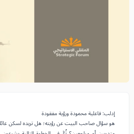
إدلب: فاعلية محمودة ورؤية مفقودة
هو سؤال صاحب البيت عن رؤيته؛ هل تريده لسكن عائلي، أ
متدربين أم مراجعين؟ ثُمَّ في الخطوة التالية يشرعون ف