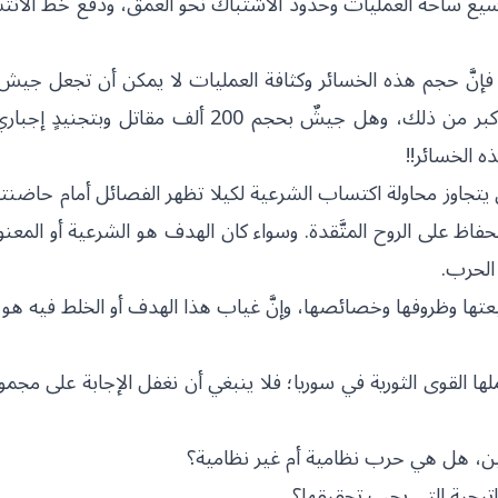
يع ساحة العمليات وحدود الاشتباك نحو العمق، ودفع خط الانتش
 فإنَّ حجم هذه الخسائر وكثافة العمليات لا يمكن أن تجعل جيش
ينهار، فقدرة الأسد على إدامة الجهد وتعويض الخسائر أكبر من ذلك، وهل جيشٌ بحجم 200 ألف مقا
ه الخسائر!!
ن يتجاوز محاولة اكتساب الشرعية لكيلا تظهر الفصائل أمام حاضنت
فاظ على الروح المتَّقدة. وسواء كان الهدف هو الشرعية أو المعنو
الحرب.
بيعتها وظروفها وخصائصها، وإنَّ غياب هذا الهدف أو الخلط فيه هو
ملها القوى الثورية في سوريا؛ فلا ينبغي أن نغفل الإجابة على مجم
بين، هل هي حرب نظامية أم غير نظامية؟
راتيجية التي يجب تحقيقها؟