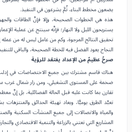
يضعون مخطط البناء، ثُمَّ يشرعون في التنفيذ.
هذه هي الخطوات الصحيحة، وإلا فإنَّ الطاقات والجهود و
يستريحون الليل ولا النهار؛ فإنَّه سينتج عن عملية الإعم
النجاح يعود الفضل فيه للخطة الصحيحة، والباقي للتنفيذ
صرحٌ عظيمٌ من الإعداد يفتقد للرؤية
هناك قاسم مشترك بين جميع الاختصاصات في إدلب؛ فجلها
ضخمة على المستوى التشغيلي، ومن زار شمال غرب سوريا 
تقارن بما كانت عليه قبل الحالة الفصائلية، بل إنَّ مع
تعبَّد الطرق يوميًّا، ويعاد تهيئة الحدائق والمنتزه
والمياه والاتصالات إلى جميع المنشآت السكنية والصناعي
المشاريع التي تعتني بالزراعة والتنمية الاقتصادي والتجار